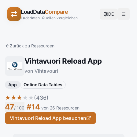
LoadData
Compare
DE
Ladedaten-Quellen vergleichen
Zurück zu Ressourcen
Vihtavuori Reload App
von Vihtavouri
App
Online Data Tables
★
★
★
★
★
(436)
47
#14
-
/ 100
von 26 Ressourcen
Vihtavuori Reload App besuchen