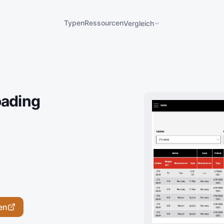
Typen
Ressourcen
Vergleich
oading
en