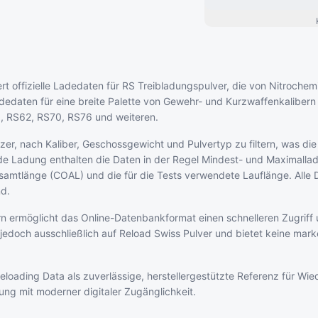
ert offizielle Ladedaten für RS Treibladungspulver, die von Nitroch
adedaten für eine breite Palette von Gewehr- und Kurzwaffenkaliber
, RS62, RS70, RS76 und weiteren.
er, nach Kaliber, Geschossgewicht und Pulvertyp zu filtern, was di
ede Ladung enthalten die Daten in der Regel Mindest- und Maximall
amtlänge (COAL) und die für die Tests verwendete Lauflänge. Alle
nd.
n ermöglicht das Online-Datenbankformat einen schnelleren Zugriff 
h jedoch ausschließlich auf Reload Swiss Pulver und bietet keine mar
loading Data als zuverlässige, herstellergestützte Referenz für Wie
lung mit moderner digitaler Zugänglichkeit.