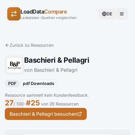
LoadData
Compare
DE
Ladedaten-Quellen vergleichen
Zurück zu Ressourcen
Baschieri & Pellagri
von Baschieri & Pellagri
PDF
pdf Downloads
Ressource sammelt kein Kundenfeedback.
27
#25
-
/ 100
von 26 Ressourcen
Baschieri & Pellagri besuchen