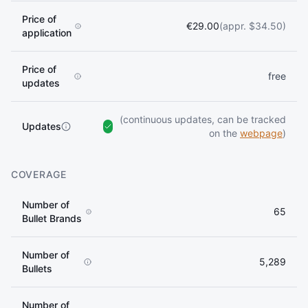
Price of
€29.00
(appr. $34.50)
application
Price of
free
updates
(continuous updates, can be tracked
Updates
on the
webpage
)
COVERAGE
Number of
65
Bullet Brands
Number of
5,289
Bullets
Number of