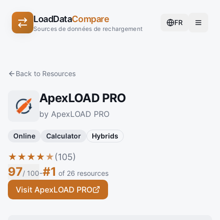
LoadData
Compare
FR
Sources de données de rechargement
Back to Resources
ApexLOAD PRO
by ApexLOAD PRO
Online
Calculator
Hybrids
★
★
★
★
★
(105)
97
#1
-
/ 100
of 26 resources
Visit ApexLOAD PRO