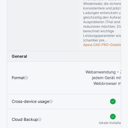
Wiederlader, die sicherere,
konsistentere und präzisere
Ladungen entwickeln und
gleichzeitig den Aufwand d
Ausprobieren (Trial and Error
reduzieren möchten. Die So
berechnet wichtige
Leistungsparameter wie Ga
(chamber pre...
ApexLOAD PRO-Details
General
Webanwendung – Zugri
Format
jedem Gerät mit ei
Webbrowser mögl
Cross-device usage
Cloud Backup
lokale Installation