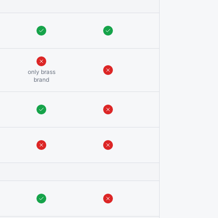
only brass
only brass
brand
brand