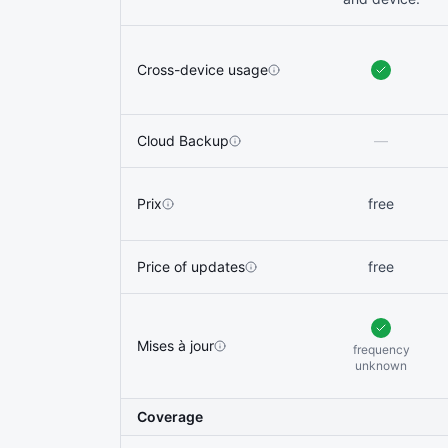
Cross-device usage
Cloud Backup
—
Prix
free
Price of updates
free
Mises à jour
frequency
unknown
Coverage