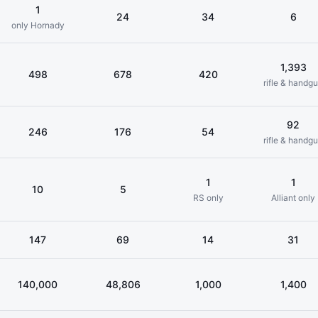
1
24
34
6
only Hornady
1,393
498
678
420
rifle & handg
92
246
176
54
rifle & handg
1
1
10
5
RS only
Alliant only
147
69
14
31
140,000
48,806
1,000
1,400