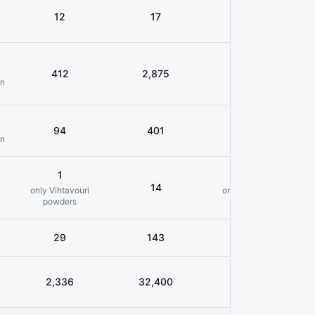
12
17
12
o
412
2,875
412
un
94
401
94
un
1
1
14
only Vihtavouri
only Vihtavuori
powders
powders
29
143
29
2,336
32,400
11,832