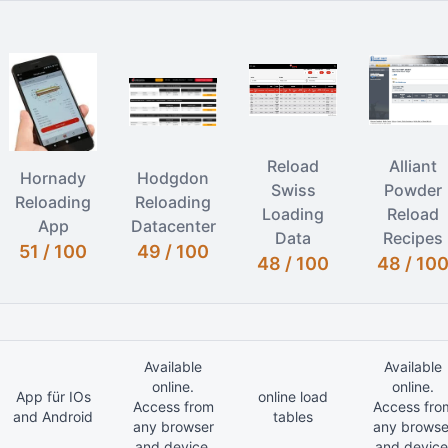
Reload
Alliant
Hornady
Hodgdon
Swiss
Powder
Reloading
Reloading
Loading
Reload
App
Datacenter
Data
Recipes
51 / 100
49 / 100
48 / 100
48 / 10
Available
Available
online.
online.
App für IOs
online load
Access from
Access fro
and Android
tables
any browser
any browse
and device.
and device