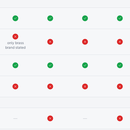
only brass
brand stated
—
—