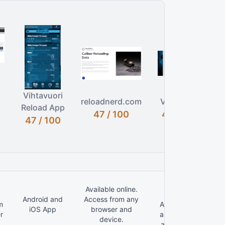
Vihtavuori
H
reloadnerd.com
Vihtavouri
Reload App
47 / 100
46 / 100
47 / 100
0
Available
Available online.
online.
Android and
Access from any
m
Access from
iOS App
browser and
r
any browser
device.
.
and device.