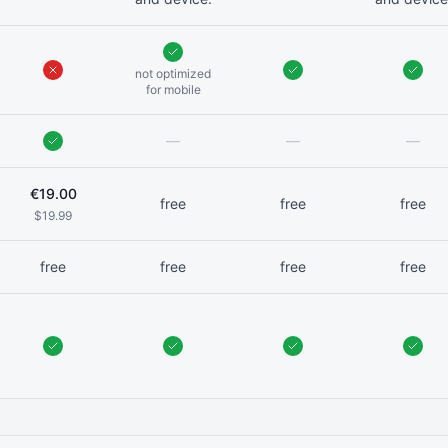
not optimized
for mobile
—
—
—
€19.00
free
free
free
$19.99
free
free
free
free